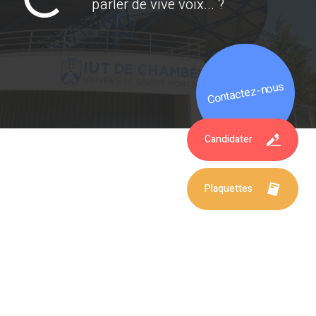
parler de vive voix... ?
Contactez-nous
Candidater
Plaquettes
Venez nous rencontrer !